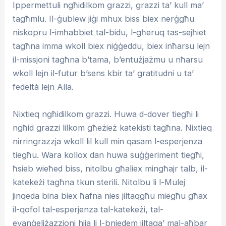
Ippermettuli ngħidilkom grazzi, grazzi ta’ kull ma’
tagħmlu. Il-ġublew jiġi mhux biss biex nerġgħu
niskopru l-imħabbiet tal-bidu, l-għeruq tas-sejħiet
tagħna imma wkoll biex niġġeddu, biex inħarsu lejn
il-missjoni tagħna b’tama, b’entużjażmu u nħarsu
wkoll lejn il-futur b’sens kbir ta’ gratitudni u ta’
fedeltà lejn Alla.
Nixtieq ngħidilkom grazzi. Huwa d-dover tiegħi li
ngħid grazzi lilkom għeżież katekisti tagħna. Nixtieq
nirringrazzja wkoll lil kull min qasam l-esperjenza
tiegħu. Wara kollox dan huwa suġġeriment tiegħi,
ħsieb wieħed biss, nitolbu għaliex mingħajr talb, il-
katekeżi tagħna tkun sterili. Nitolbu li l-Mulej
jinqeda bina biex ħafna nies jiltaqgħu miegħu għax
il-qofol tal-esperjenza tal-katekeżi, tal-
evanġeliżazzjoni hija li l-bniedem jiltaqa’ mal-aħbar