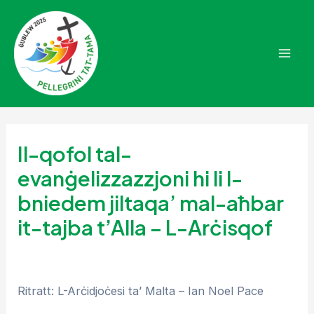
Skip
to
content
Mai
Men
Il-qofol tal-
evanġelizzazzjoni hi li l-
bniedem jiltaqa’ mal-aħbar
it-tajba t’Alla – L-Arċisqof
Ritratt: L-Arċidjoċesi ta’ Malta – Ian Noel Pace