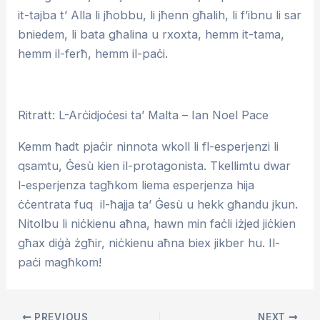
it-tajba t’ Alla li jħobbu, li jħenn għalih, li f’ibnu li sar
bniedem, li bata għalina u rxoxta, hemm it-tama,
hemm il-ferħ, hemm il-paċi.
Ritratt: L-Arċidjoċesi ta’ Malta – Ian Noel Pace
Kemm ħadt pjaċir ninnota wkoll li fl-esperjenzi li
qsamtu, Ġesù kien il-protagonista. Tkellimtu dwar
l-esperjenza tagħkom liema esperjenza hija
ċċentrata fuq il-ħajja ta’ Ġesù u hekk għandu jkun.
Nitolbu li niċkienu aħna, hawn min faċli iżjed jiċkien
għax diġà żgħir, niċkienu aħna biex jikber hu. Il-
paċi magħkom!
PREVIOUS
NEXT