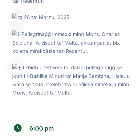
tar-Redentur.
28 ta’ Marzu, 2025.
Pellegrinaġġ immexxi minn Mons. Charles
Scicluna, Arċisqof ta’ Malta, akkumpanjat bix-
xbieha mirakoluża tar-Redentur.
Il-bidu u t-tmiem ta’ dan il-pellegrinaġġ se
jkun fil-Bażilika Minuri ta’ Marija Bambina, l-Isla, u
wara se tkun iċċelebrata quddiesa mmexxija minn
Mons. Arċisqof ta’ Malta.
6:00 pm