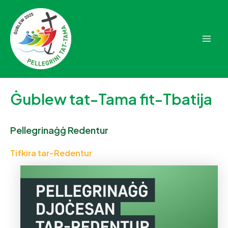
Skip
to
content
Mai
Men
Ġublew tat-Tama fit-Tbatija
Pellegrinaġġ Redentur
Tifkira tar-Redentur