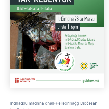
Ingħaqdu magħna għall-Pellegrinaġġ Djoċesan